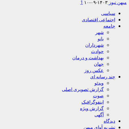
میهن نیوز
۱۴۰۳-۰۹-۱۰
1
Primary
سیاسی
Menu
اجتماعی اقتصادی
جامعه
شهر
بانو
شهرداران
حوادث
بهداشت و درمان
جهان
عکس روز
چند رسانه ای
ویدئو
گزارش تصویری اصلی
صوت
اینفوگرافیک
گزارش ویژه
آگهی
دیدگاه
نشریه آوای میهن