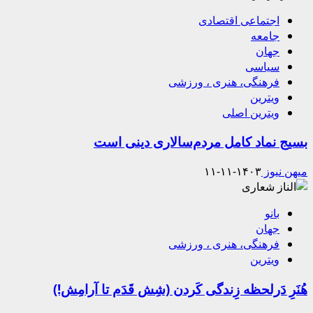
اجتماعی اقتصادی
جامعه
جهان
سیاسی
فرهنگی، هنری ، ورزشی
ویترین
ویترین اصلی
بسیج نماد کامل مردم‌سالاری دینی است
میهن نیوز
۱۴۰۳-۱۱-۱۱
بانو
جهان
فرهنگی، هنری ، ورزشی
ویترین
هُنَرِ دَرلحظه زِندگی کَردن (شِش قَدَم تا آرامِش!)