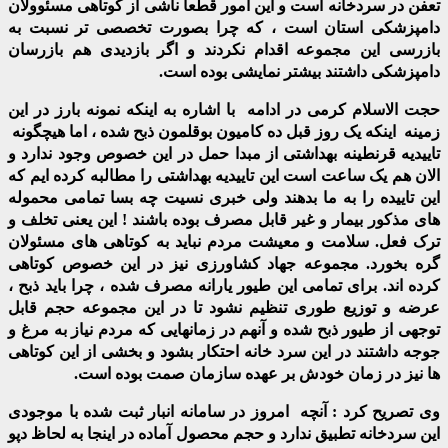
تعفن در سردخانه است و این امور قطعا ناشی از کوتاهی مسئوولان
دامپزشکی استان است ، که چرا بصورت تخصصی تر نسبت به
بازرسی این مجموعه اقدام نکردند و اگر بازدیدی هم بازرسان
دامپزشکی داشتند بیشتر نمایشی بوده است.
حجت الاسلام کرمی در ادامه با اشاره به اینکه نمونه بارز در این
زمینه اینکه یک روز قبل ده کامیون بوقلمون ذبح شده ، اما هیچگونه
تاییدیه قرنطینه بهداشتی از مبدا حمل در این خصوص وجود ندارد و
الان هم یک ساعت است این تاییدیه بهداشتی را مطالبه کرده ایم که
این تاییده را به ما بدهند ولی خبری نسیت چه بسا تمامی محموله
های مذکور بیمار و غیر قابل مصرف بوده باشند ! این یعنی تخلف و
ترک فعل. سلامت و معیشت مردم نباید به کوتاهی های مسئولان
گره بخورد. مجموعه جهاد کشاورزی نیز در این خصوص کوتاهی
کرده اند. برای تمامی این طیور یارانه مصرف شده ، چرا باید ذبح ،
عرضه و توزیع طوری تنظیم نشود تا در این مجموعه حجم قابل
توجهی از طیور ذبح شده و آنهم در زمانهایی که مردم نیاز به مرغ و
جوجه داشتند در این سرد خانه احتکار بشود و بخشی از این کوتاهی
ها نیز در زمان خودش بر عهده سازمان صمت بوده است.
وی تصریح کرد : آنچه امروز در سامانه انبار ثبت شده با موجودی
این سردخانه تطبیق ندارد و حجم محصول آماده در اینجا به لحاظ دپو