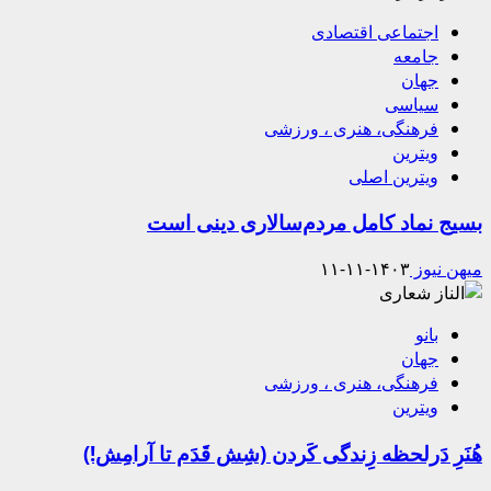
اجتماعی اقتصادی
جامعه
جهان
سیاسی
فرهنگی، هنری ، ورزشی
ویترین
ویترین اصلی
بسیج نماد کامل مردم‌سالاری دینی است
میهن نیوز
۱۴۰۳-۱۱-۱۱
بانو
جهان
فرهنگی، هنری ، ورزشی
ویترین
هُنَرِ دَرلحظه زِندگی کَردن (شِش قَدَم تا آرامِش!)