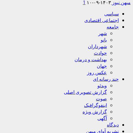
میهن نیوز
۱۴۰۳-۰۹-۱۰
1
Primary
سیاسی
Menu
اجتماعی اقتصادی
جامعه
شهر
بانو
شهرداران
حوادث
بهداشت و درمان
جهان
عکس روز
چند رسانه ای
ویدئو
گزارش تصویری اصلی
صوت
اینفوگرافیک
گزارش ویژه
آگهی
دیدگاه
نشریه آوای میهن