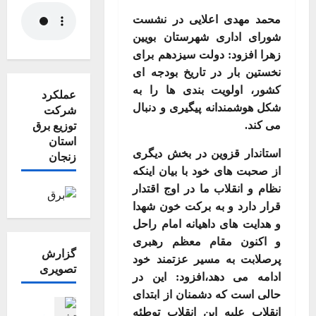
محمد مهدی اعلایی در نشست
شورای اداری شهرستان بویین
زهرا افزود: دولت سیزدهم برای
نخستین بار در تاریخ بودجه ای
کشور، اولویت بندی ها را به
عملکرد
شکل هوشمندانه پیگیری و دنبال
شرکت
می کند
.
توزیع برق
استان
استاندار قزوین در بخش دیگری
زنجان
از صحبت های خود با بیان اینکه
نظام و انقلاب ما در اوج اقتدار
قرار دارد و به برکت خون شهدا
و هدایت های داهیانه امام راحل
و اکنون مقام معظم رهبری
گزارش
پرصلابت به مسیر عزتمند خود
تصویری
ادامه می دهد،افزود: این در
حالی است که دشمنان از ابتدای
اجتماعی اقت
انقلاب علیه این انقلاب توطئه
جامعه