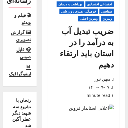
رسانه‌ای
اجتماعی اقتصادی
بهداشت و درمان
سیاسی
فرهنگی، هنری ، ورزشی
🎬 فیلم و
ویترین
ویترین اصلی
ویدئو
ضریب تبدیل آب
🖼 گزارش
تصویری
به درآمد را در
🎧 فایل
استان باید ارتقاء
صوتی
دهیم
📊
اینفوگرافیک
میهن نیوز
۱۴۰۰-۰۹-۰۷
۱ minute read
زنجان با
تشییع سه
شهید دیگر
عطر آگین
شد