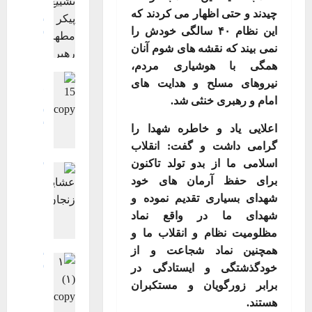
فرهنگی، هن
چیدند و حتی اظهار می کردند که
گزارش تصوی
این نظام
۴۰
سالگی خودش را
گزارش تصوی
نمی بیند که نقشه های شوم آنان
ویترین اصلی
گ
همگی با هوشیاری مردم،
اجتماعی اقت
ز
نیروهای مسلح و هدایت های
جامعه
چند 
ا
امام و رهبری خنثی شد
.
فرهنگی، هن
ر
گزارش تصوی
ش
گزارش تصوی
اعلایی یاد و خاطره شهدا را
ت
ویترین
ویت
گرامی داشت و گفت: انقلاب
گ
ص
اسلامی ما از بدو تولد تاکنون
گزارش تصوی
ز
و
برای حفظ آرمان های خود
ویترین
ویت
ا
ی
گ
شهدای بسیاری تقدیم نموده و
ر
ر
ز
شهدای ما در واقع نماد
ش
ی
ا
ت
ت
مظلومیت نظام و انقلاب ما و
ر
ص
ش
همچنین نماد شجاعت و از
ش
گزارش تصوی
و
ی
خودگذشتگی و ایستادگی در
ت
گزارش تصوی
ی
ی
ویترین
ویت
برابر زورگویان و مستکبران
ص
ر
ع
ت
و
هستند
.
ی
پ