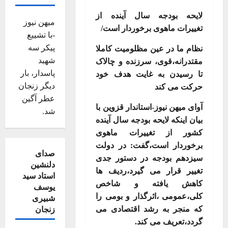
لایحه بودجه سال آینده از
میهن نیوز
تغییرات ماهوی برخوردار است/
-با تشییع
پیکر سه
نظام ما در عین مظلومیت کاملا
شهید
مقتدرانه،قوی، سرزنده و چالاک
پاسدار، بار
تا رسیدن به غایت هدف خود
دیگر زنجان
حرکت می کند
عطر آگین
آوای میهن نیوز-استاندار قزوین با
شد.
بیان اینکه لایحه بودجه سال آینده
کشور از تغییرات ماهوی
برخوردار است،گفت: در دولت
صدای
سیزدهم بودجه در دستور جدی
دلنشین
تغییر قرار می گیرد،ردیف ها
استاد سید
کاهش یافته و شاخص
یوسف
کلی،عمومی ،اثرگذار و بومی را
شبیری
که منجر به رشد اقتصادی می
زنجان
گردد،تعریف می کند
.