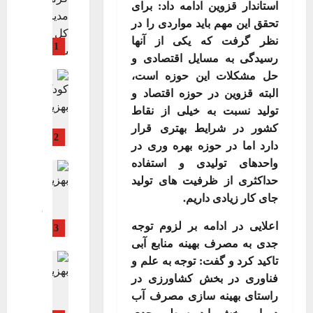
ی
استاندار قزوین ادامه داد: برای
ب
ی
جامعه
ن
ر
ن
د
فرهنگی، هن
تحقق این مهم باید مواردی را در
:
ج
و
ت
ویترین
ویت
ر
ز
نظر گرفت که یکی از آنها
ا
س
1
ش
م
ت
ن
ن
رسیدگی به مسایل اقتصادی و
ت
ی
د
ه
ج
اجتماعی اق
حل مشکلات این حوزه است،
ا
ی
ی
ر
ا
بهداشت و د
۱۴۰۵-۰۲-۲۰
ی
البته قزوین در حوزه اقتصاد و
ع
ر
ا
ن
فرهنگی، هن
ع
پ
ک
تولید نسبت به خیلی از نقاط
ویترین
ویت
ن
د
ل
ی
ل
ن
کشور در شرایط بهتری قرار
ر
2
م‌
ک
ب
ر
دارد اما در حوزه بهره وری در
ن
۱۴۰۵-۰۴-۱۵
ک
ر
ی
خ
خ
واحدهای تولیدی و استفاده
اجتماعی اق
ن
م
م
ب
س
بهداشت و د
حداکثری از ظرفیت های تولید
د
ط
ه
ا
جامعه
ت
جای کار زیادی داریم
.
ی
ه
س
ر
فرهنگی، هن
ی
ش
ر
گزارش ویژه
ل
و
ن
اعلایی در ادامه بر لزوم توجه
3
ویترین اصلی
ه
پ
ا
ر
ر
ب
جدی به مصرف بهینه منابع آبی
ر
ن
م
ی
و
اجتماعی اق
ه
تاکید کرد و گفت: توجه به علم و
س
ج
ت
د
ز
بهداشت و د
ز
ت
ش
فناوری در بخش کشاورزی در
ز
ر
جامعه
دسته
ه
ی
ا
ه
ن
فرهنگی، هن
راستای بهینه سازی مصرف آب
ز
ا
س
ن
ویترین
ی
ج
ن