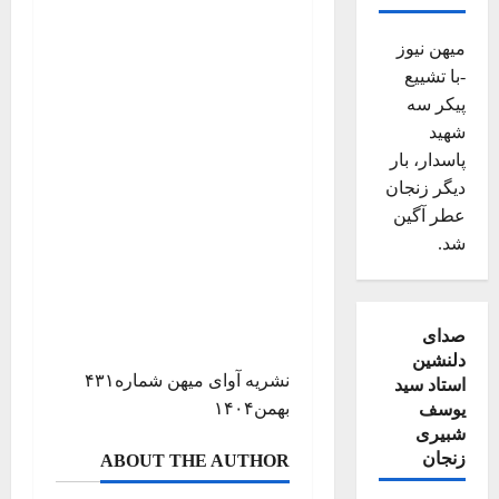
میهن نیوز
-با تشییع
پیکر سه
شهید
پاسدار، بار
دیگر زنجان
عطر آگین
شد.
صدای
دلنشین
نشریه آوای میهن شماره۴۳۱
استاد سید
بهمن۱۴۰۴
یوسف
شبیری
زنجان
ABOUT THE AUTHOR