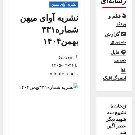
رسانه‌ای
نشریه آوای میهن
نشریه آوای میهن
🎬 فیلم و
ویدئو
شماره۴۳۱
🖼 گزارش
بهمن۱۴۰۴
تصویری
🎧 فایل
میهن نیوز
صوتی
۱۴۰۵-۰۲-۲۱
📊
۱ minute read
اینفوگرافیک
زنجان با
تشییع سه
شهید دیگر
عطر آگین
شد