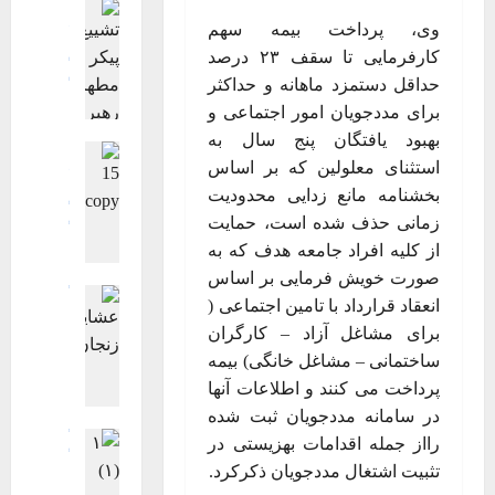
اجتماعی اقت
جامعه
وی، پرداخت بیمه سهم
فرهنگی، هن
کارفرمایی تا سقف ۲۳ درصد
گزارش تصوی
حداقل دستمزد ماهانه و حداکثر
گزارش تصوی
ویترین اصلی
برای مددجویان امور اجتماعی و
گ
بهبود یافتگان پنج سال به
اجتماعی اقت
ز
استثنای معلولین که بر اساس
جامعه
چند 
ا
فرهنگی، هن
بخشنامه مانع زدایی محدودیت
ر
گزارش تصوی
زمانی حذف شده است، حمایت
ش
گزارش تصوی
از کلیه افراد جامعه هدف که به
ت
ویترین
ویت
گ
ص
صورت خویش فرمایی بر اساس
گزارش تصوی
ز
و
انعقاد قرارداد با تامین اجتماعی (
ویترین
ویت
ا
ی
برای مشاغل آزاد – کارگران
گ
ر
ر
ساختمانی – مشاغل خانگی) بیمه
ز
ش
ی
ا
پرداخت می کنند و اطلاعات آنها
ت
ت
ر
در سامانه مددجویان ثبت شده
ص
ش
ش
گزارش تصوی
و
رااز جمله اقدامات بهزیستی در
ی
ت
گزارش تصوی
ی
ی
تثبیت اشتغال مددجویان ذکرکرد.
ویترین
ویت
ص
ر
ع