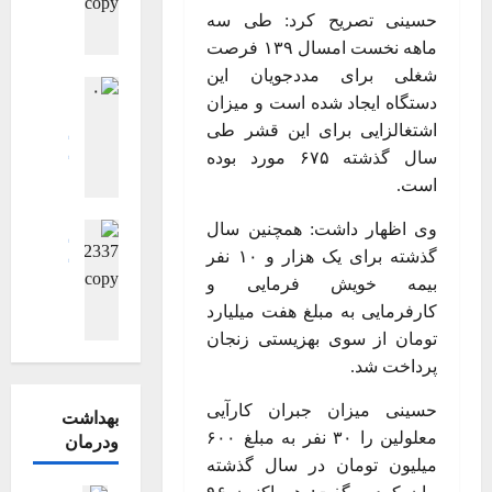
ت
و
حسینی تصریح کرد: طی سه
ی
پ
ش
ی
/
ی
ماهه نخست امسال ۱۳۹ فرصت
ی
ر
ب
ک
شغلی برای مددجویان این
ی
ی
اجتماعی اقت
ا
ر
ع
دستگاه ایجاد شده است و میزان
سیاسی
ج
ک
م
فرهنگی، هن
اشتغالزایی برای این قشر طی
ش
ا
ط
گزارش تصوی
ش
ن
سال گذشته ۶۷۵ مورد بوده
ر
گزارش تصوی
ه
ه
و
است.
ویترین
ویت
و
ر
د
ا
گ
ا
ر
ا
وی اظهار داشت: همچنین سال
ر
فرهنگی، هن
ز
ن
ه
ی
گزارش تصوی
ه
ا
گذشته برای یک هزار و ۱۰ نفر
خ
ب
گزارش تصوی
گ
م
ر
بیمه خویش فرمایی و
و
ر
گ
ر
د
ش
ر
کارفرمایی به مبلغ هفت میلیارد
ش
ز
د
ا
ت
ش
ه
تومان از سوی بهزیستی زنجان
ا
ا
ر
ص
ی
ی
ر
پرداخت شد.
ن
س
و
د
د
ش
ت
ع
ی
ا
حسینی میزان جبران کارآیی
ت
خ
بهداشت
ش
ر
ن
ص
۱۴۰۵-۰۴-۰۵
معلولین را ۳۰ نفر به مبلغ ۶۰۰
ر
ودرمان
ا
ی
ق
و
ی
میلیون تومان در سال گذشته
ی
آ
ل
ی
ب