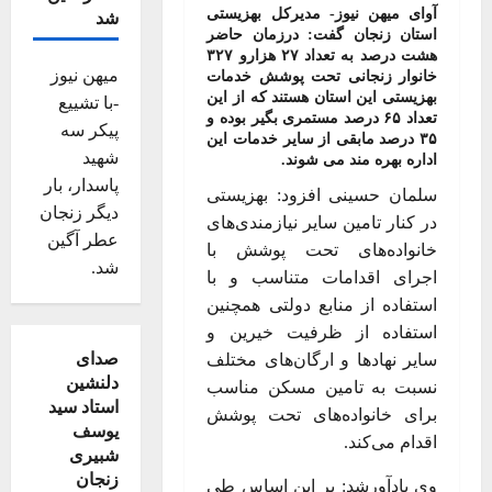
آوای میهن نیوز- مدیرکل بهزیستی
شد
استان زنجان گفت: درزمان حاضر
هشت درصد به تعداد ۲۷ هزارو ۳۲۷
میهن نیوز
خانوار زنجانی تحت پوشش خدمات
بهزیستی این استان هستند که از این
-با تشییع
تعداد ۶۵ درصد مستمری بگیر بوده و
پیکر سه
۳۵ درصد مابقی از سایر خدمات این
شهید
اداره بهره مند می شوند.
پاسدار، بار
سلمان حسینی افزود: بهزیستی
دیگر زنجان
در کنار تامین سایر نیازمندی‌های
عطر آگین
خانواده‌های تحت پوشش با
شد.
اجرای اقدامات متناسب و با
استفاده از منابع دولتی همچنین
استفاده از ظرفیت خیرین و
صدای
سایر نهادها و ارگان‌های مختلف
دلنشین
نسبت به تامین مسکن مناسب
استاد سید
برای خانواده‌های تحت پوشش
یوسف
اقدام می‌کند.
شبیری
زنجان
وی یادآورشد: بر این اساس طی