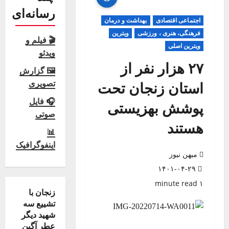
رسانه‌ای
اجتماعی اقتصادی
بهداشت و درمان
فرهنگی، هنری ، ورزشی
ویترین
🎬 فیلم و
ویترین اصلی
ویدئو
۲۷ هزار نفر از
🖼 گزارش
تصویری
استان زنجان تحت
🎧 فایل
پوشش بهزیستی
صوتی
هستند
📊
اینفوگرافیک
میهن نیوز
۱۴۰۱-۰۴-۲۹
۱ minute read
زنجان با
تشییع سه
شهید دیگر
عطر آگین