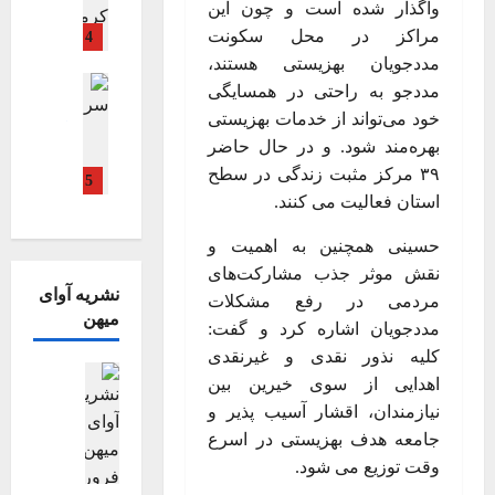
ه
ا
واگذار شده است و چون این
ا
ن
ی
ویترین اصلی
ی
۱
ی
مراکز در محل سکونت
4
ب
ن
م
م
د
.
ز
مددجویان بهزیستی هستند،
ه
م
ا
ر
ح
۵
م
اجتماعی اق
ز
س
مددجو به راحتی در همسایگی
ه‌
د
م
ف
بهداشت و د
س
ی
ی
ن
م
ل
خود می‌تواند از خدمات بهزیستی
جامعه
ر
ت
ر
س
ش
ی
ه
فرهنگی، هن
بهره‌مند شود. و در حال حاضر
ز
ا
ا
ت
ویترین
ویت
ا
،
ه
ن
۳۹ مرکز مثبت زندگی در سطح
ن
5
م
س
ی
م
ن
و
د
استان فعالیت می کنند.
س
ی
ت
ز
ا
و
ا
ک
ف
ز
ن
ق
ت
س
ی
حسینی همچنین به اهمیت و
ا
ی
ا
ل
ج
ت
و
ی
ه
نقش موثر جذب مشارکت‌های
د
ن
ا
ا
ا
ر
ب
ش
نشریه آوای
پ
مردمی در رفع مشکلات
ش
ل
ن
م
ن
ه
میهن
ی
و
مددجویان اشاره کرد و گفت:
ی
ا
ب
ز
ح
م
ا
ش
و
کلیه نذور نقدی و غیرنقدی
ا
ج
ن
ر
ن
ف
ش
نشریه آوای م
ع
ت
۱
ج
ک
اهدایی از سوی خیرین بین
ط
ت
ن
د
س
م
۸
ا
خ
ق
نیازمندان، اقشار آسیب پذیر و
ش
ر
ا
ط
د
ن
ه
جامعه هدف بهزیستی در اسرع
ر
۱۴۰۵-۰۴-۳۱
۱۴۰۴-۱۰-۰۵
ط
ر
ع
م
م
وقت توزیع می شود.
ی
ا
ح
ی
ا
س
۱۴۰۵-۰۳-۰۲
ه