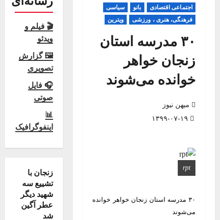
رسانه‌ای
اجتماعی اقتصادی
بانو
سیاسی
فرهنگی، هنری ، ورزشی
ویترین
🎬 فیلم و
۳۰ مدرسه استان
ویدئو
🖼 گزارش
زنجان خواهر
تصویری
خوانده می‌شوند
🎧 فایل
صوتی
میهن نیوز
📊
۱۳۹۹-۰۷-۱۹
اینفوگرافیک
rpt
زنجان با
تشییع سه
شهید دیگر
۳۰ مدرسه استان زنجان خواهر خوانده
عطر آگین
می‌شوند
شد