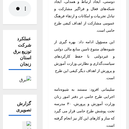
دوستی، ایجاد ارتباط و همدلی، ایجاد
شبکه‌های فعال و فراگیر مشارکت و
تبادل تجربیات و امکانات و ارتقاء فرهنگ
عمومی مشارکت از اهداف کیفی طرح
حامی است.
عملکرد
این مسؤول ادامه داد: بهره گیری از
شرکت
شیوه‌های متنوع تامین منابع مالی دولتی
توزیع برق
و غیردولتی با حفظ کارکردهای
استان
سیاست‌گذاری و نظارتی وزارت آموزش
زنجان
و پرورش از اهداف دیگر کیفی این طرح
است.
سلیمانی افزود: مستند به شیوه‌نامه
اجرایی طرح حامی در دفتر امور زنان
گزارش
وزارت آموزش و پرورش، ۳۰ مدرسه
تصویری
تحت پوشش طرح حامی قرار می گیرد
که ساز و کارهای این کار نیز انجام گرفته
اجتماعی اقت
است.
جامعه