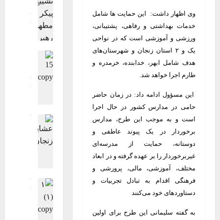
فرهنگی، هن
وی اظهار داشت: این حمایت ها شامل
گزارش تصوی
خدمات بهداشتی و رفاهی، پشتیبانی،
گزارش تصوی
ویترین اصلی
ورزشی و آموزشی است که در نواحی
گ
یک و ۲ استان زنجان و شهرستان‌های
اجتماعی اقت
ز
هدف شامل ابهر، خدابنده، خرمدره و
جامعه
چند 
ا
فرهنگی، هن
طارم اجرا خواهد شد.
ر
گزارش تصوی
ش
گزارش تصوی
این مسؤول ادامه داد: در زمان حاضر
ت
ویترین
ویت
حامی در مدارس کشور در حال اجرا
گ
ص
گزارش تصوی
است و به موجب این طرح، مدارس
ز
و
ویترین
ویت
ا
ی
برخوردار در یک پیوند عاطفی و
گ
ر
ر
دوستانه، حمایت از مدرسه‌ای
ز
ش
ی
غیربرخوردار را بر عهده گرفته و در ابعاد
ا
ت
ت
مختلف، آموزشی، مالی، پرورشی و
ر
ص
ش
ش
فرهنگی اقدام به تبادل تجربیات و
گزارش تصوی
و
ی
ت
گزارش تصوی
دستاوردهای خود می‌کنند
ی
ی
ویترین
ویت
ص
ر
ع
ت
به گفته سلیمانی این طرح برای اولین
و
ی
پ