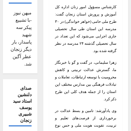
کارشناس مسؤول امور زنان اداره کل
میهن نیوز
آموزش و پرورش استان زنجان گفت:
-با تشییع
طرح ملی حامی (خواهر خواندگی) در ۳۰
پیکر سه
مدرسه این استان طی سال تحصیلی
شهید
جاری اجرایی می‌شود که این تعداد در
پاسدار، بار
سال تحصیلی گذشته ۲۴ مدرسه در نظر
دیگر زنجان
گرفته شده بود.
عطر آگین
زهرا سلیمانی، در گفت و گو با خبرنگار
شد.
ما، گسترش عدالت تربیتی و کاهش
محرومیت با توسعه ارتباطات، تعاملات و
تبادلات فرهنگی بین مدارس مختلف این
صدای
استان را از جمله هدف کلی این طرح
دلنشین
ذکر کرد.
استاد سید
یوسف
وی یادآورشد: تامین و بسط عدالت در
شبیری
برخورداری از فرصت‌های تعلیم و
زنجان
تربیت، تقویت هویت ملی و حس نوع