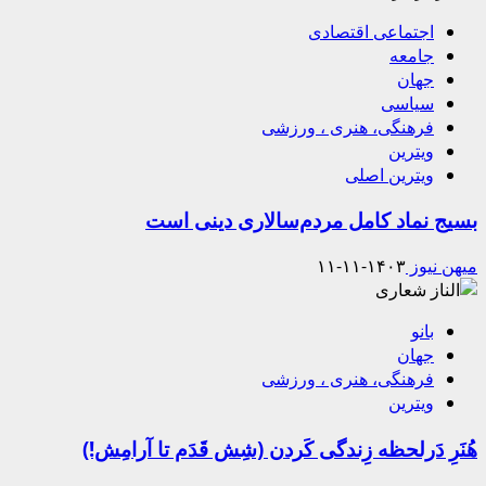
اجتماعی اقتصادی
جامعه
جهان
سیاسی
فرهنگی، هنری ، ورزشی
ویترین
ویترین اصلی
بسیج نماد کامل مردم‌سالاری دینی است
میهن نیوز
۱۴۰۳-۱۱-۱۱
بانو
جهان
فرهنگی، هنری ، ورزشی
ویترین
هُنَرِ دَرلحظه زِندگی کَردن (شِش قَدَم تا آرامِش!)