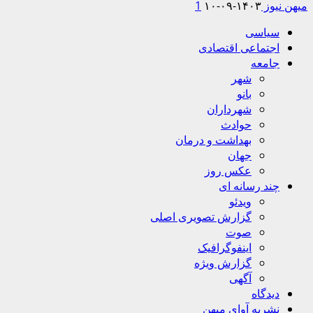
میهن نیوز
۱۴۰۳-۰۹-۱۰
1
Primary
سیاسی
Menu
اجتماعی اقتصادی
جامعه
شهر
بانو
شهرداران
حوادث
بهداشت و درمان
جهان
عکس روز
چند رسانه ای
ویدئو
گزارش تصویری اصلی
صوت
اینفوگرافیک
گزارش ویژه
آگهی
دیدگاه
نشریه آوای میهن