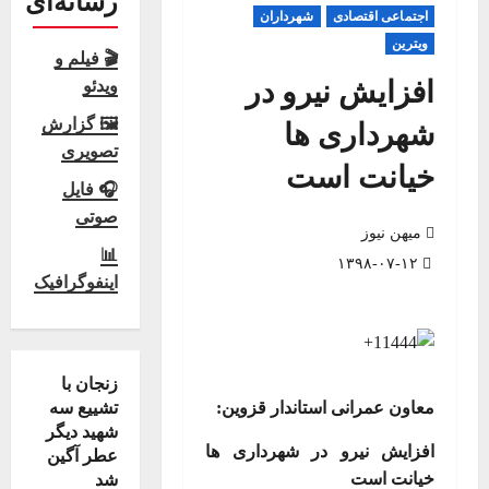
رسانه‌ای
اجتماعی اقتصادی
شهرداران
ویترین
🎬 فیلم و
افزایش نیرو در
ویدئو
🖼 گزارش
شهرداری ها
تصویری
خیانت است
🎧 فایل
صوتی
میهن نیوز
📊
۱۳۹۸-۰۷-۱۲
اینفوگرافیک
زنجان با
معاون عمرانی استاندار قزوین:
تشییع سه
شهید دیگر
افزایش نیرو در شهرداری ها
عطر آگین
خیانت است
شد