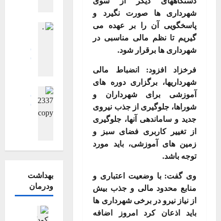
دستگاههای دیگر از سوی
ش
ی
/
ی
ی
شهرداری ها صورت نگیرد و
ر
ب
ک
ی
پاسخگویی آن را بر عهده می
ی
اجتماعی اقت
ا
ر
ع
سیاسی
ج
گیریم تا نظم مالی مناسبی در
ک
م
فرهنگی، هن
ش
شهرداری ها برقرار شود
.
ا
ط
گزارش تصوی
ش
ن
ر
گزارش تصوی
ه
ه
و
فرخزاد افزود: انضباط مالی
ویترین
ویت
و
ر
د
ا
گ
شهرداریها، برگزاری دوره های
ا
ر
ا
ر
فرهنگی، هن
ز
آموزشی برای شهرداران و
ن
ه
ی
گزارش تصوی
ه
ا
خ
ب
شوراها، جلوگیری از جذب نیروی
گزارش تصوی
گ
م
ر
و
ر
گ
جدید و ساماندهی آنها، جلوگیری
ر
د
ش
ر
ش
ز
د
از تغییر کاربری فضای سبز و
ا
ت
ش
ه
ا
ا
زمین های آموزشی، باید مورد
ر
ص
ی
ی
ر
ن
س
توجه باشد
.
و
د
د
ش
ت
ع
ی
ا
ت
خ
بهداشت
وی گفت: با وضعیت اعتباری و
ش
ر
ن
ص
۱۴۰۵-۰۴-۰۵
ر
ودرمان
منابع محدود مالی و جذب بیش
ا
ی
ق
و
ی
ی
آ
از نیاز نیرو در برخی شهرداری ها
ل
ی
ب
ر
اجتماعی اق
ی
باید اذعان کرد امروز اضافه
ا
ر
ز
بهداشت و د
ی