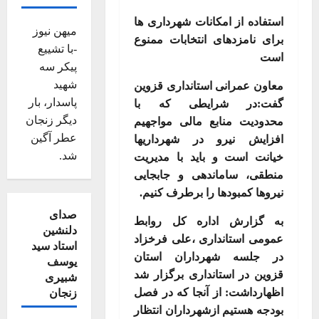
استفاده از امکانات شهرداری ها
میهن نیوز
برای نامزدهای انتخابات ممنوع
-با تشییع
است
پیکر سه
شهید
معاون عمرانی استانداری قزوین
پاسدار، بار
گفت:در شرایطی که با
دیگر زنجان
محدودیت منابع مالی مواجهیم
عطر آگین
افزایش نیرو در شهرداریها
شد.
خیانت است و باید با مدیریت
منطقی، ساماندهی و جابجایی
نیروها کمبودها را برطرف کنیم
.
صدای
به گزارش اداره کل روابط
دلنشین
عمومی استانداری ،علی فرخزاد
استاد سید
در جلسه شهرداران استان
یوسف
قزوین در استانداری برگزار شد
شبیری
اظهارداشت: از آنجا که در فصل
زنجان
بودجه هستیم ازشهرداران انتظار