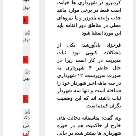
ی
کردنیرو در شهرداری ها خیانت
ب
ی
فرهنگی، هن
ن
ر
ن
د
ویترین
ویت
است فقط در برخی موارد مانند
:
ج
و
ت
ن
ر
ز
جذب راننده بلدوزر و یا نیروهای
ا
س
1
ش
ر
ت
ن
ن
محلی در مناطق دور افتاده باید
ت
ی
خ
ه
ج
اجتماعی اق
این مورد استثنا شود
.
ا
ی
ب
ر
ا
بهداشت و د
۱۴۰۵-۰۲-۲۰
ی
ع
ا
ا
ن
جامعه
فرخزاد یادآورشد: یکی از
ع
پ
ر
فرهنگی، هن
ن
د
مشکلات کنونی نبود ثبات
ل
ی
گزارش ویژه
و
ر
2
م‌
ویترین اصلی
مدیریت در کار است زیرا در
ک
ر
ن
۱۴۰۵-۰۴-۱۵
ب
ک
ر
حال حاضر
۴
شهرداری به
ی
خ
اجتماعی اق
ه
ن
م
صورت سرپرست،
۱۲
شهرداری
د
س
بهداشت و د
ز
د
ط
ر
در سه ماهه اخیر شهردار خود را
جامعه
دسته
ت
ی
ی
ه
فرهنگی، هن
ز
ی
شناخته است و تنها سه شهردار
س
ش
ر
ویترین
ن
ن
ثبات داشته اند که این وضعیت
3
ت
ه
ک
پ
ج
ر
نگران کننده است
.
ی
ر
م
ن
ا
و
اجتماعی اق
ز
س
ک‌
ج
ن
ز
بانو
وی گفت: متاسفانه دخالت های
ن
ت
ه
ش
ب
بهداشت و د
ه
خارج از حاکمیت هم در حوزه
ج
ا
ا
ه
جامعه
ویت
ه
ا
ا
شهرداری ها بیشتر شده در حالی
ن
ی
ویترین اصلی
ی
۱