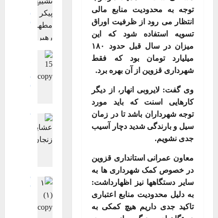
فرهنگی، هن
توجه به محدودیت منابع مالی
گزارش تصوی
انتظار می رود از ظرفیت اوراق
گزارش تصوی
تسویه استفاده شود که این
ویترین اصلی
گ
میزان در سال قبل حدود
۱۸۰
اجتماعی اقت
ز
میلیارد تومان بود که فقط
جامعه
چند 
ا
شهرداری قزوین از آن بهره برد
.
فرهنگی، هن
ر
گزارش تصوی
ش
گزارش تصوی
وی گفت: لایروبی انهار، از دیگر
ت
ویترین
ویت
کارهایی اسنت که باید مورد
گ
ص
توجه شهرداران باشد تا در زمان
گزارش تصوی
ز
و
سیل و بارندگی شدید دچار آسیب
ویترین
ویت
ا
ی
گ
جدی نشویم
.
ر
ر
ز
ش
ی
ا
معاون عمرانی استانداری قزوین
ت
ت
ر
در خصوص کمک شهرداری ها به
ص
ش
ش
گزارش تصوی
سایر دستگاهها نیز اظهارداشت:
و
ی
ت
گزارش تصوی
ی
به دلیل محدودیت منابع اعتباری
ی
ویترین
ویت
ص
ر
ع
تاکید جدی داریم هیچ کمکی به
ت
و
ی
پ