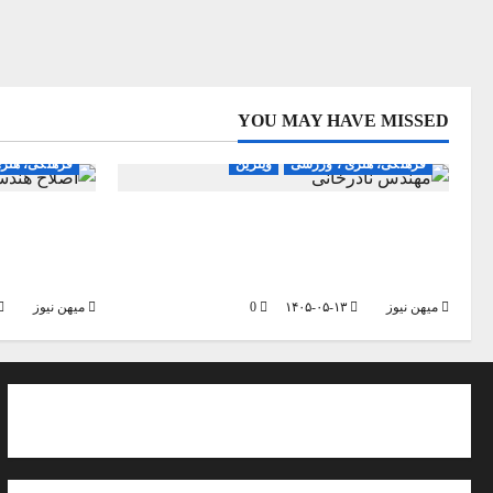
YOU MAY HAVE MISSED
اجتماعی اقتصادی
جامعه
اجتماعی اقتص
فرهنگی، هنری ، ورزشی
ویترین
فرهنگی، هنر
مدیرعامل شرکت آبفا استان زنجان خبر
اصلاح هندسی
داد:ارتقا توان مقابله با انشعابت غیر مجاز
شهروندان زنج
آب در زنجان
روشن پروژه‌
میهن نیوز
۱۴۰۵-۰۵-۱۳
0
میهن نیوز
تماس با پایگاه خبری میهن نیوز