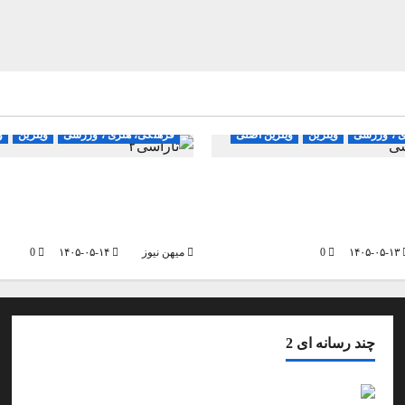
ادی
جامعه
سیاسی
شهر
اجتماعی اقتصادی
جامعه
سیاسی
ی ، ورزشی
ویترین
ویترین اصلی
فرهنگی، هنری ، ورزشی
ویترین
و
 یا انسداد طولانی؟
مدیرکل آموزش و پرورش زنج
انی در انتظار زمان‌بندی
داد: پروژه مهر نقطه تلاقی ت
ها
ایجاد امید
۱۴۰۵-۰۵-۱۳
0
میهن نیوز
۱۴۰۵-۰۵-۱۴
0
چند رسانه ای 2
فیلم