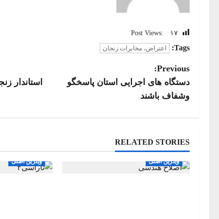
Post Views:
۱۷
Tags:
اعتراض، مخابرات زنجان
P
Previous:
دستگاه های اجرایی استان پاسخگو
استاندار زن
o
وشفاف باشند
s
t
اجتماعی اقتصادی
جامعه
سیاسی
اجتماعی اقتصادی
RELATED STORIES
n
شهر
فرهنگی، هنری ، ورزشی
ویترین
فرهنگی، هنری ،
ویترین اصلی
ویترین اصلی
a
اصلاح هندسی یا انسداد طولانی؟
مدیرکل آموزش
v
شهروندان زنجانی در انتظار
خبر داد: پروژه
زمان‌بندی روشن پروژه‌ها
تلاش برای ایجاد
i