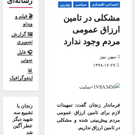
رسانه‌ای
اجتماعی اقتصادی
سیاسی
ویترین
مشکلی در تامین
🎬 فیلم و
ویدئو
ارزاق عمومی
🖼 گزارش
مردم وجود ندارد
تصویری
🎧 فایل
میهن نیوز
صوتی
۱۳۹۸-۱۲-۲۷
📊
اینفوگرافیک
فرماندار زنجان گفت: تمهیدات
زنجان با
لازم برای تامین ارزاق عمومی
تشییع سه
شهید دیگر
مردم پیش‌بینی شده و مشکلی
عطر آگین
در تامین ارزاق نداریم
.
شد