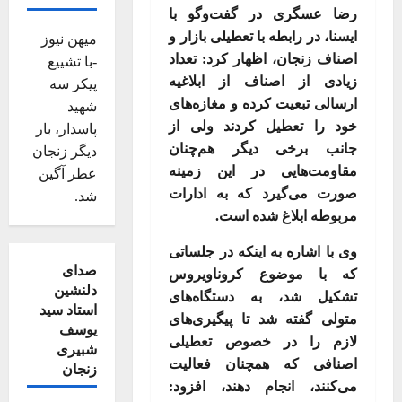
رضا عسگری در گفت‌وگو با
ایسنا، در رابطه با تعطیلی بازار و
میهن نیوز
اصناف زنجان، اظهار کرد: تعداد
-با تشییع
زیادی از اصناف از ابلاغیه
پیکر سه
ارسالی تبعیت کرده و مغازه‌های
شهید
خود را تعطیل کردند ولی از
پاسدار، بار
جانب برخی دیگر هم‌چنان
دیگر زنجان
مقاومت‌هایی در این زمینه
عطر آگین
صورت می‌گیرد که به ادارات
شد.
مربوطه ابلاغ شده است
.
وی با اشاره به اینکه در جلساتی
صدای
که با موضوع کروناویروس
دلنشین
تشکیل شد، به دستگاه‌های
استاد سید
متولی گفته شد تا پیگیری‌های
یوسف
لازم را در خصوص تعطیلی
شبیری
اصنافی که همچنان فعالیت
زنجان
می‌کنند، انجام دهند، افزود: