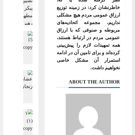
فرهنگی، هن
خاطرنشان کرد: در زمینه توزیع
گزارش تصوی
ارزاق عمومی مردم هیچ مشکلی
گزارش تصوی
ویترین اصلی
نداریم، مجموعه اتحادیه‌های
گ
مربوطه و صنوفی که با ارزاق
اجتماعی اقت
ز
عمومی مردم در ارتباط هستند،
جامعه
چند 
ا
فرهنگی، هن
همه تمهیدات لازم را پیش‌بینی
ر
گزارش تصوی
کرده‌اند و برای تامین آن در ادامه
ش
گزارش تصوی
استمرار آن مشکل خاصی
ت
ویترین
ویت
گ
ص
نخواهیم داشت.
گزارش تصوی
ز
و
ویترین
ویت
ا
ی
ABOUT THE AUTHOR
گ
ر
ر
ز
ش
ی
ا
ت
ت
ر
ص
ش
ش
گزارش تصوی
و
ی
ت
گزارش تصوی
ی
ی
ویترین
ویت
ص
ر
ع
ت
و
ی
پ