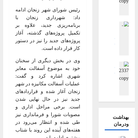
ت
و
ی
پ
ش
رئیس شورای شهر زنجان ادامه
ی
/
ی
ی
ر
داد: شهرداری زنجان با
ب
ک
ی
ی
اجتماعی اقتصادی
برنامه‌ریزی جدید، علاوه بر
ا
ر
ع
سیاسی
ج
ک
تکمیل پروژه‌های گذشته، آغاز
م
فرهنگی، هنری ، ورزشی
ش
ا
ط
پروژه‌های جدید را نیز در دستور
گزارش تصویری
ش
ن
ر
گزارش تصویری اصلی
ه
کار قرار داده است.
ه
و
ویترین
ویترین اصلی
و
ر
د
ا
گ
ا
ر
وی در بخش دیگری از سخنان
ا
ر
فرهنگی، هنری ، ورزشی
ز
ن
ه
خود به موضوع آسفالت معابر
ی
گزارش تصویری
ه
ا
خ
ب
گزارش تصویری اصلی
گ
شهری اشاره کرد و گفت:
م
ر
و
ر
گ
ر
عملیات آسفالت مکانیزه در شهر
د
ش
ر
ش
ز
د
ا
زنجان آغاز شده و قراردادهای
ت
ش
ه
ا
ا
ر
ص
جدید نیز در حال نهایی شدن
ی
ی
ر
ن
س
و
است. برخی مراحل اداری و
د
د
ش
ت
ع
ی
مصوبات شورا و فرمانداری نیز
ا
ت
خ
بهداشت
ش
ر
ن
ص
۱۴۰۵-۰۴-۰۵
طی شده و انتظار می‌رود در
ر
ودرمان
ا
ی
ق
و
هفته‌های آینده این روند با شتاب
ی
ی
آ
ل
ی
ب
بیشتری ادامه یابد.