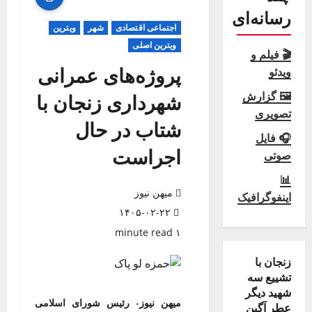
رسانه‌ای
اجتماعی اقتصادی
شهر
ویترین
ویترین اصلی
🎬 فیلم و
پروژه‌های عمرانی
ویدئو
🖼 گزارش
شهرداری زنجان با
تصویری
شتاب در حال
🎧 فایل
اجراست
صوتی
📊
میهن نیوز
اینفوگرافیک
۱۴۰۵-۰۲-۲۲
۱ minute read
زنجان با
تشییع سه
شهید دیگر
میهن نیوز- رئیس شورای اسلامی
عطر آگین