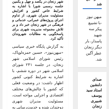
شهر زنجان در یکصد و چهل و یکمین
شد
جلسه رسمی شورا با اشاره به
شرایط خاص کشور و افزایش
مسئولیت مدیران شهری، از تداوم
میهن نیوز
اجرای پروژه‌های عمرانی، خدماتی و
-با تشییع
فرهنگی در شهر زنجان خبر داد و بر
پیکر سه
تلاش مجموعه مدیریت شهری برای
پاسخگویی به مطالبات شهروندان
شهید
تأکید کرد.
پاسدار، بار
به گزارش پایگاه خبری سیاسی
دیگر زنجان
«میهن‌نیوز»، حسین حمزه‌لوپاک،
عطر آگین
رئیس شورای اسلامی شهر
شد.
زنجان، در جلسه ۲۴۱ شورای
اسلامی شهر در دوره ششم، با
اشاره به شرایط کنونی کشور
صدای
اظهار داشت: در وضعیت فعلی
دلنشین
که کشور با چالش‌های مختلف
استاد سید
اقتصادی و اجرایی مواجه است،
یوسف
شبیری
مسئولیت مدیران شهری
زنجان
دوچندان شده و خدمت‌رسانی به