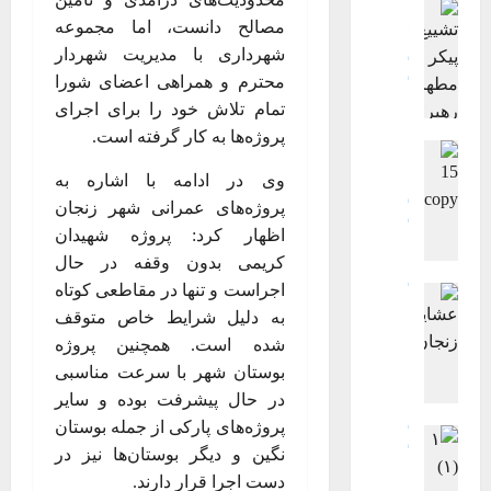
اجتماعی اقتصادی
جامعه
مصالح دانست، اما مجموعه
فرهنگی، هنری ، ورزشی
شهرداری با مدیریت شهردار
گزارش تصویری
محترم و همراهی اعضای شورا
گزارش تصویری اصلی
ویترین اصلی
تمام تلاش خود را برای اجرای
گ
پروژه‌ها به کار گرفته است.
اجتماعی اقتصادی
ز
جامعه
چند رسانه ای
ا
وی در ادامه با اشاره به
فرهنگی، هنری ، ورزشی
ر
پروژه‌های عمرانی شهر زنجان
گزارش تصویری
ش
گزارش تصویری اصلی
اظهار کرد: پروژه شهیدان
ت
ویترین
ویترین اصلی
کریمی بدون وقفه در حال
گ
ص
اجراست و تنها در مقاطعی کوتاه
گزارش تصویری اصلی
ز
و
ویترین
ویترین اصلی
به دلیل شرایط خاص متوقف
ا
ی
گ
ر
ر
شده است. همچنین پروژه
ز
ش
ی
بوستان شهر با سرعت مناسبی
ا
ت
ت
در حال پیشرفت بوده و سایر
ر
ص
ش
پروژه‌های پارکی از جمله بوستان
ش
گزارش تصویری
و
ی
ت
گزارش تصویری اصلی
نگین و دیگر بوستان‌ها نیز در
ی
ی
ویترین
ویترین اصلی
ص
دست اجرا قرار دارند.
ر
ع