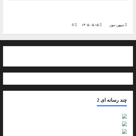
فعالیت ۶۸۵ کانون تابستانه ورزش دانش آموزی در
البرز
میهن نیوز
۱۴۰۵-۰۵-۱۵
0
درباره ما بیشتر بدانید
چند رسانه ای 2
فیلم
گزارش تصویری
صوت