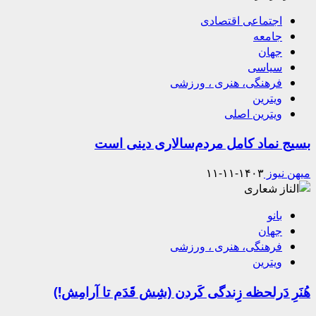
اجتماعی اقتصادی
جامعه
جهان
سیاسی
فرهنگی، هنری ، ورزشی
ویترین
ویترین اصلی
بسیج نماد کامل مردم‌سالاری دینی است
میهن نیوز
۱۴۰۳-۱۱-۱۱
بانو
جهان
فرهنگی، هنری ، ورزشی
ویترین
هُنَرِ دَرلحظه زِندگی کَردن (شِش قَدَم تا آرامِش!)