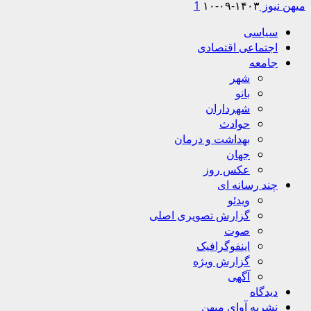
میهن نیوز
۱۴۰۳-۰۹-۱۰
1
Primary
سیاسی
Menu
اجتماعی اقتصادی
جامعه
شهر
بانو
شهرداران
حوادث
بهداشت و درمان
جهان
عکس روز
چند رسانه ای
ویدئو
گزارش تصویری اصلی
صوت
اینفوگرافیک
گزارش ویژه
آگهی
دیدگاه
نشریه آوای میهن